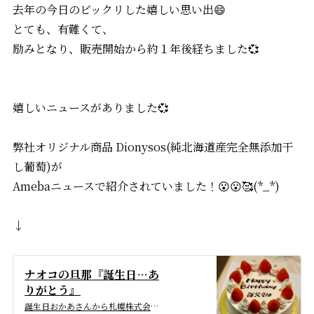
去年の今日のビックリした嬉しい思い出😄
とても、有難くて、
励みとなり、販売開始から約１年後経ちました💞
嬉しいニュースがありました💞
弊社オリジナル商品 Dionysos(純北海道産完全無添加干
し葡萄)が
Amebaニュースで紹介されていました！😮😮🥰(*_*)
↓
ナオコの旦那『誕生日…あ
りがとう』
誕生日おかあさんから札幌株式会社ZENさんからのお取り寄せでDionysos（ディオニソス）詰め合わせセットを頂きました❗️ソムリエが厳選した赤ワインと純北海…